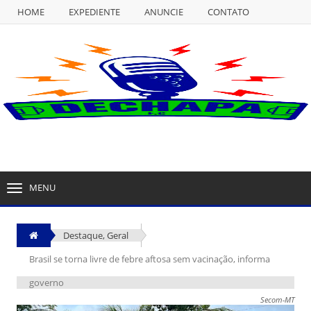
HOME
EXPEDIENTE
ANUNCIE
CONTATO
NULL
HOME
EXPEDIENTE
ANUNCIE
CONTATO
MENU
TOGGLE
NAVIGATION
Destaque
,
Geral
Brasil se torna livre de febre aftosa sem vacinação, informa
governo
Secom-MT