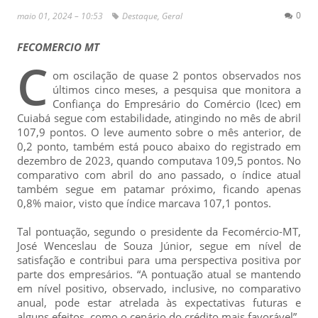
0
maio 01, 2024 – 10:53
Destaque
,
Geral
FECOMERCIO MT
C
om oscilação de quase 2 pontos observados nos
últimos cinco meses, a pesquisa que monitora a
Confiança do Empresário do Comércio (Icec) em
Cuiabá segue com estabilidade, atingindo no mês de abril
107,9 pontos. O leve aumento sobre o mês anterior, de
0,2 ponto, também está pouco abaixo do registrado em
dezembro de 2023, quando computava 109,5 pontos. No
comparativo com abril do ano passado, o índice atual
também segue em patamar próximo, ficando apenas
0,8% maior, visto que índice marcava 107,1 pontos.
Tal pontuação, segundo o presidente da Fecomércio-MT,
José Wenceslau de Souza Júnior, segue em nível de
satisfação e contribui para uma perspectiva positiva por
parte dos empresários. “A pontuação atual se mantendo
em nível positivo, observado, inclusive, no comparativo
anual, pode estar atrelada às expectativas futuras e
alguns efeitos, como o cenário do crédito mais favorável”.