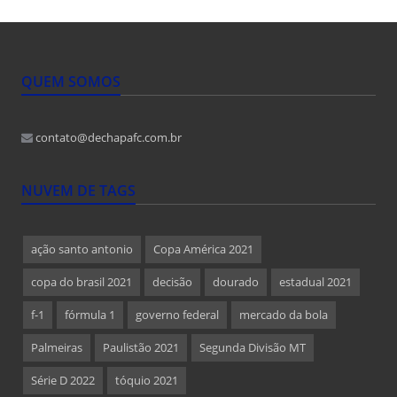
QUEM SOMOS
contato@dechapafc.com.br
NUVEM DE TAGS
ação santo antonio
Copa América 2021
copa do brasil 2021
decisão
dourado
estadual 2021
f-1
fórmula 1
governo federal
mercado da bola
Palmeiras
Paulistão 2021
Segunda Divisão MT
Série D 2022
tóquio 2021