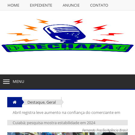
HOME
EXPEDIENTE
ANUNCIE
CONTATO
NULL
HOME
EXPEDIENTE
ANUNCIE
CONTATO
MENU
TOGGLE
NAVIGATION
Destaque
,
Geral
Abril registra leve aumento na confiança do comerciante em
Cuiabá; pesquisa mostra estabilidade em 2024
Fernando Frazão/Agência Brasil