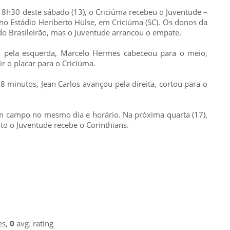
 18h30 deste sábado (13), o Criciúma recebeu o Juventude –
o Estádio Heriberto Hülse, em Criciúma (SC). Os donos da
o Brasileirão, mas o Juventude arrancou o empate.
a pela esquerda, Marcelo Hermes cabeceou para o meio,
r o placar para o Criciúma.
 minutos, Jean Carlos avançou pela direita, cortou para o
 campo no mesmo dia e horário. Na próxima quarta (17),
nto o Juventude recebe o Corinthians.
es,
0
avg. rating