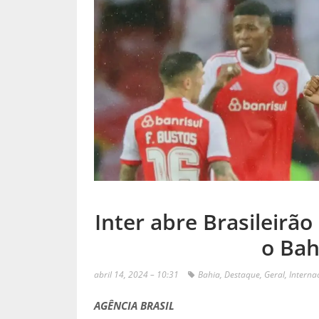
Inter abre Brasileirão
o Bah
abril 14, 2024 – 10:31
Bahia
,
Destaque
,
Geral
,
Interna
AGÊNCIA BRASIL