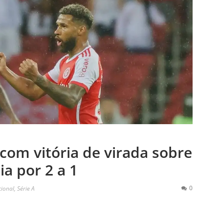
 com vitória de virada sobre
ia por 2 a 1
0
cional
,
Série A