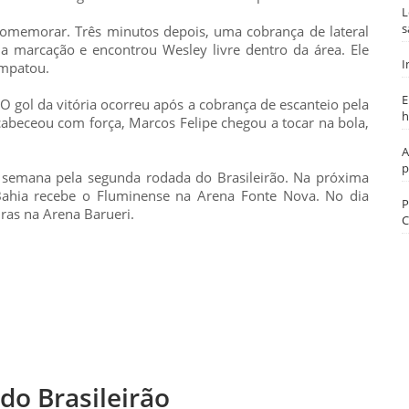
L
s
comemorar. Três minutos depois, uma cobrança de lateral
a marcação e encontrou Wesley livre dentro da área. Ele
I
empatou.
E
O gol da vitória ocorreu após a cobrança de escanteio pela
h
 cabeceou com força, Marcos Felipe chegou a tocar na bola,
A
p
semana pela segunda rodada do Brasileirão. Na próxima
o Bahia recebe o Fluminense na Arena Fonte Nova. No dia
P
iras na Arena Barueri.
C
do Brasileirão