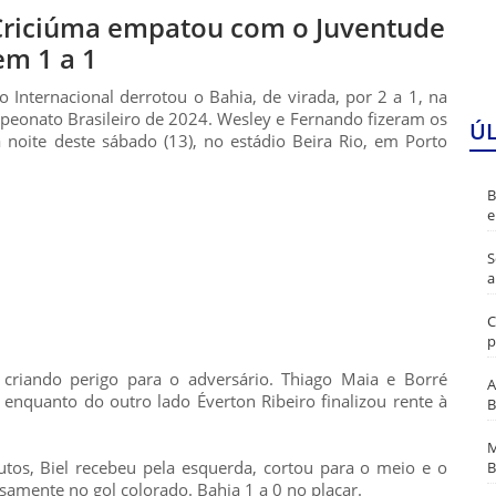
 Criciúma empatou com o Juventude
em 1 a 1
nternacional derrotou o Bahia, de virada, por 2 a 1, na
peonato Brasileiro de 2024. Wesley e Fernando fizeram os
Ú
 noite deste sábado (13), no estádio Beira Rio, em Porto
B
e
S
a
C
p
 criando perigo para o adversário. Thiago Maia e Borré
A
 enquanto do outro lado Éverton Ribeiro finalizou rente à
B
M
utos, Biel recebeu pela esquerda, cortou para o meio e o
B
amente no gol colorado. Bahia 1 a 0 no placar.