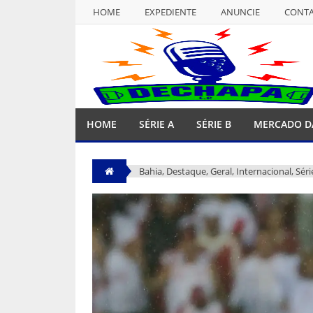
HOME
EXPEDIENTE
ANUNCIE
CONT
NULL
HOME
EXPEDIENTE
ANUNCIE
CONT
HOME
SÉRIE A
SÉRIE B
MERCADO D
Bahia
,
Destaque
,
Geral
,
Internacional
,
Séri