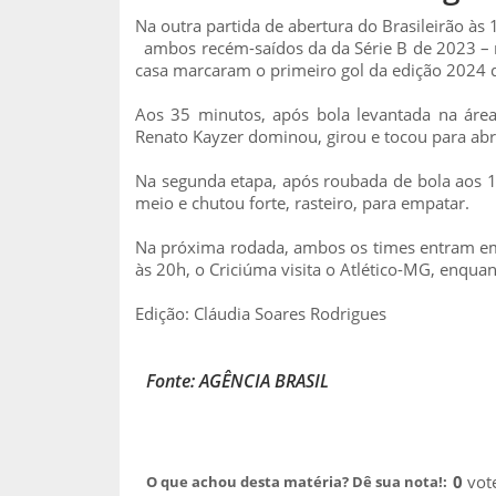
Na outra partida de abertura do Brasileirão às
ambos recém-saídos da da Série B de 2023 – n
casa marcaram o primeiro gol da edição 2024 d
Aos 35 minutos, após bola levantada na áre
Renato Kayzer dominou, girou e tocou para abri
Na segunda etapa, após roubada de bola aos 18
meio e chutou forte, rasteiro, para empatar.
Na próxima rodada, ambos os times entram em
às 20h, o Criciúma visita o Atlético-MG, enqua
Edição: Cláudia Soares Rodrigues
Fonte: AGÊNCIA BRASIL
0
vot
O que achou desta matéria? Dê sua nota!: