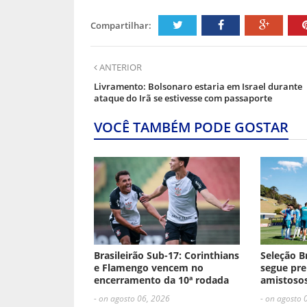
Compartilhar:
ANTERIOR
Livramento: Bolsonaro estaria em Israel durante
ataque do Irã se estivesse com passaporte
VOCÊ TAMBÉM PODE GOSTAR
Brasileirão Sub-17: Corinthians
Seleção B
e Flamengo vencem no
segue pre
encerramento da 10ª rodada
amistosos
- on agosto 06, 2026
- on agosto 