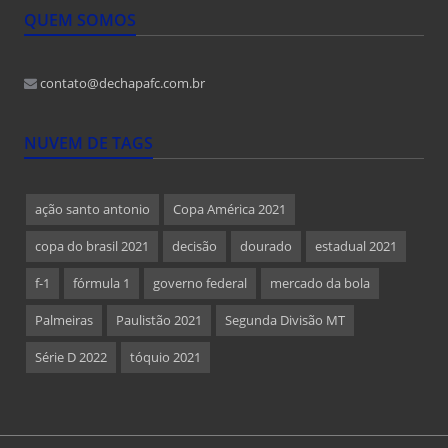
QUEM SOMOS
contato@dechapafc.com.br
NUVEM DE TAGS
ação santo antonio
Copa América 2021
copa do brasil 2021
decisão
dourado
estadual 2021
f-1
fórmula 1
governo federal
mercado da bola
Palmeiras
Paulistão 2021
Segunda Divisão MT
Série D 2022
tóquio 2021