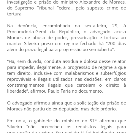
investigação e prisão do ministro Alexandre de Moraes,
do Supremo Tribunal Federal, pelo suposto crime de
tortura.
Na denúncia, encaminhada na sexta-feira, 29, à
Procuradoria-Geral da República, o advogado acusa
Moraes de abuso de poder, prevaricação e tortura ao
manter Silveira preso em regime fechado há “200 dias
além do prazo legal para progressão ao semiaberto”.
“Há, sem dúvida, conduta assídua e dolosa desse relator
para impedir, ilegalmente, a progressão de regime a que
tem direito, inclusive com malabarismos e subterfúgios
reprováveis e ilegais utilizados nas decisões, em claros
constrangimentos ilegais que cerceiam o direito à
liberdade”, afirmou Paulo Faria no documento.
O advogado afirmou ainda que a solicitação da prisão de
Moraes não partiu do ex-deputado, mas dele próprio.
Em nota, o gabinete do ministro do STF afirmou que
Silveira “não preencheu os requisitos legais para
progressão de regime. Seu pedido já foi indeferido, com