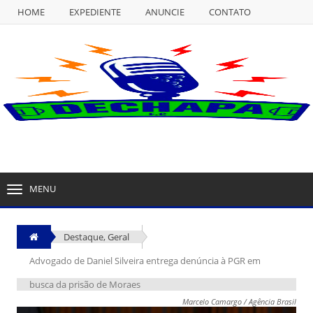
HOME
EXPEDIENTE
ANUNCIE
CONTATO
NULL
HOME
EXPEDIENTE
ANUNCIE
CONTATO
MENU
TOGGLE
NAVIGATION
Destaque
,
Geral
Advogado de Daniel Silveira entrega denúncia à PGR em
busca da prisão de Moraes
Marcelo Camargo / Agência Brasil