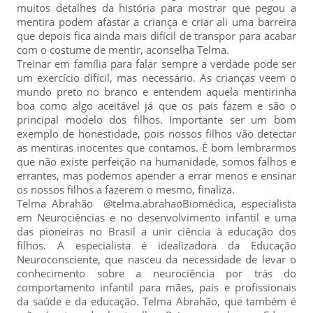
muitos detalhes da história para mostrar que pegou a
mentira podem afastar a criança e criar ali uma barreira
que depois fica ainda mais difícil de transpor para acabar
com o costume de mentir, aconselha Telma.
Treinar em família para falar sempre a verdade pode ser
um exercício difícil, mas necessário. As crianças veem o
mundo preto no branco e entendem aquela mentirinha
boa como algo aceitável já que os pais fazem e são o
principal modelo dos filhos. Importante ser um bom
exemplo de honestidade, pois nossos filhos vão detectar
as mentiras inocentes que contamos. É bom lembrarmos
que não existe perfeição na humanidade, somos falhos e
errantes, mas podemos apender a errar menos e ensinar
os nossos filhos a fazerem o mesmo, finaliza.
Telma Abrahão @telma.abrahaoBiomédica, especialista
em Neurociências e no desenvolvimento infantil e uma
das pioneiras no Brasil a unir ciência à educação dos
filhos. A especialista é idealizadora da Educação
Neuroconsciente, que nasceu da necessidade de levar o
conhecimento sobre a neurociência por trás do
comportamento infantil para mães, pais e profissionais
da saúde e da educação. Telma Abrahão, que também é