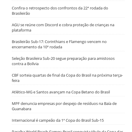
Confira o retrospecto dos confrontos da 22ª rodada do
Brasileirão
AGU se reúne com Discord e cobra proteção de crianças na
plataforma
Brasileirão Sub-17: Corinthians e Flamengo vencem no
encerramento da 10ª rodada
Seleção Brasileira Sub-20 segue preparação para amistosos
contra a Bolívia
CBF sorteia quartas de final da Copa do Brasil na próxima terça-
feira
Atlético-MG e Santos avançam na Copa Betano do Brasil
MPF denuncia empresas por despejo de resíduos na Baía de
Guanabara
Internacional é campeão da 1ª Copa do Brasil Sub-15
Paraíba World Beach Games: Brasil conquista título da Copa das