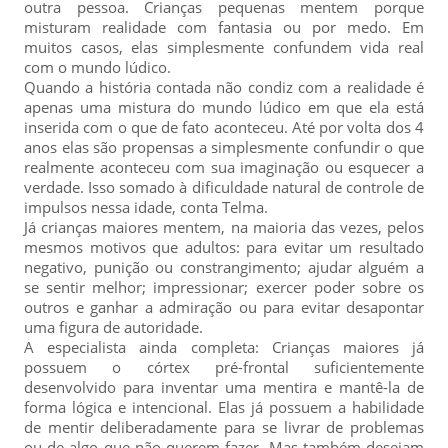
outra pessoa. Crianças pequenas mentem porque
misturam realidade com fantasia ou por medo. Em
muitos casos, elas simplesmente confundem vida real
com o mundo lúdico.
Quando a história contada não condiz com a realidade é
apenas uma mistura do mundo lúdico em que ela está
inserida com o que de fato aconteceu. Até por volta dos 4
anos elas são propensas a simplesmente confundir o que
realmente aconteceu com sua imaginação ou esquecer a
verdade. Isso somado à dificuldade natural de controle de
impulsos nessa idade, conta Telma.
Já crianças maiores mentem, na maioria das vezes, pelos
mesmos motivos que adultos: para evitar um resultado
negativo, punição ou constrangimento; ajudar alguém a
se sentir melhor; impressionar; exercer poder sobre os
outros e ganhar a admiração ou para evitar desapontar
uma figura de autoridade.
A especialista ainda completa: Crianças maiores já
possuem o córtex pré-frontal suficientemente
desenvolvido para inventar uma mentira e mantê-la de
forma lógica e intencional. Elas já possuem a habilidade
de mentir deliberadamente para se livrar de problemas
ou de algo que não querem fazer. Mas também desejam