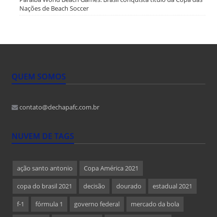
Nações de Beach Soccer
QUEM SOMOS
contato@dechapafc.com.br
NUVEM DE TAGS
ação santo antonio
Copa América 2021
copa do brasil 2021
decisão
dourado
estadual 2021
f-1
fórmula 1
governo federal
mercado da bola