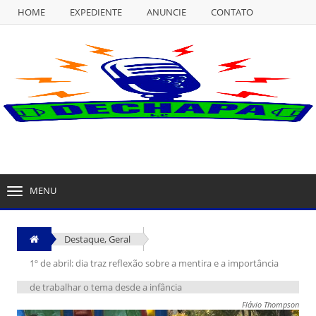
HOME
EXPEDIENTE
ANUNCIE
CONTATO
NULL
HOME
EXPEDIENTE
ANUNCIE
CONTATO
MENU
TOGGLE
NAVIGATION
Destaque
,
Geral
1º de abril: dia traz reflexão sobre a mentira e a importância
de trabalhar o tema desde a infância
Flávio Thompson