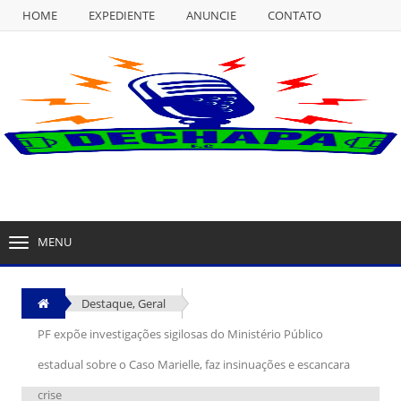
HOME
EXPEDIENTE
ANUNCIE
CONTATO
NULL
HOME
EXPEDIENTE
ANUNCIE
CONTATO
MENU
TOGGLE
NAVIGATION
Destaque
,
Geral
PF expõe investigações sigilosas do Ministério Público
estadual sobre o Caso Marielle, faz insinuações e escancara
crise