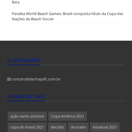
feira
Paraíba World Beach Games: Brasil conquista título da Copa das
Nações de Beach Soccer
QUEM SOMOS
contato@dechapafc.com.br
NUVEM DE TAGS
ação santo antonio
Copa América 2021
copa do brasil 2021
decisão
dourado
estadual 2021