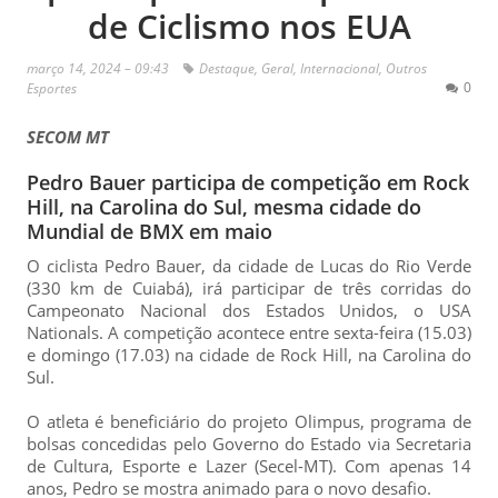
de Ciclismo nos EUA
março 14, 2024 – 09:43
Destaque
,
Geral
,
Internacional
,
Outros
0
Esportes
SECOM MT
Pedro Bauer participa de competição em Rock
Hill, na Carolina do Sul, mesma cidade do
Mundial de BMX em maio
O ciclista Pedro Bauer, da cidade de Lucas do Rio Verde
(330 km de Cuiabá), irá participar de três corridas do
Campeonato Nacional dos Estados Unidos, o USA
Nationals. A competição acontece entre sexta-feira (15.03)
e domingo (17.03) na cidade de Rock Hill, na Carolina do
Sul.
O atleta é beneficiário do projeto Olimpus, programa de
bolsas concedidas pelo Governo do Estado via Secretaria
de Cultura, Esporte e Lazer (Secel-MT). Com apenas 14
anos, Pedro se mostra animado para o novo desafio.