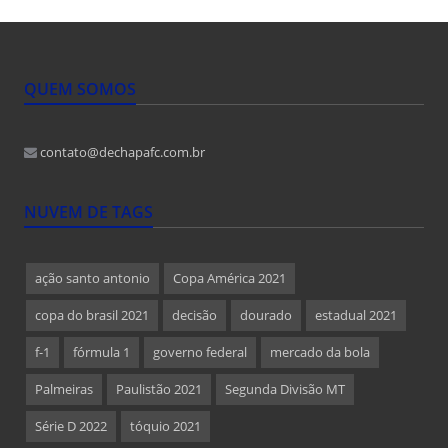
QUEM SOMOS
contato@dechapafc.com.br
NUVEM DE TAGS
ação santo antonio
Copa América 2021
copa do brasil 2021
decisão
dourado
estadual 2021
f-1
fórmula 1
governo federal
mercado da bola
Palmeiras
Paulistão 2021
Segunda Divisão MT
Série D 2022
tóquio 2021