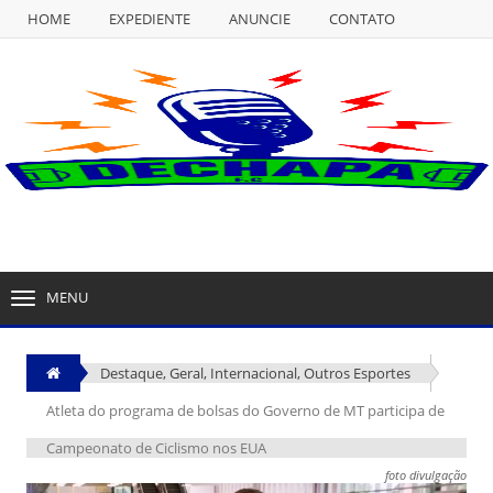
HOME
EXPEDIENTE
ANUNCIE
CONTATO
NULL
HOME
EXPEDIENTE
ANUNCIE
CONTATO
MENU
TOGGLE
NAVIGATION
Destaque
,
Geral
,
Internacional
,
Outros Esportes
Atleta do programa de bolsas do Governo de MT participa de
Campeonato de Ciclismo nos EUA
foto divulgação