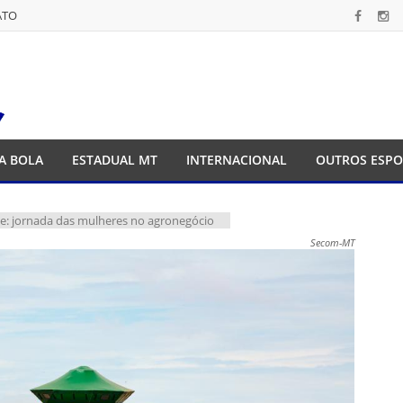
ATO
ATO
A BOLA
ESTADUAL MT
INTERNACIONAL
OUTROS ESPO
: jornada das mulheres no agronegócio
Secom-MT