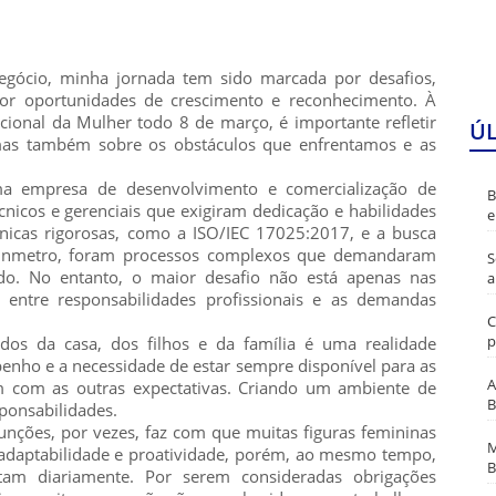
egócio, minha jornada tem sido marcada por desafios,
or oportunidades de crescimento e reconhecimento. À
ional da Mulher todo 8 de março, é importante refletir
Ú
mas também sobre os obstáculos que enfrentamos e as
a empresa de desenvolvimento e comercialização de
B
nicos e gerenciais que exigiram dedicação e habilidades
e
nicas rigorosas, como a ISO/IEC 17025:2017, e a busca
 Inmetro, foram processos complexos que demandaram
S
ado. No entanto, o maior desafio não está apenas nas
a
o entre responsabilidades profissionais e as demandas
C
p
ados da casa, dos filhos e da família é uma realidade
enho e a necessidade de estar sempre disponível para as
A
em com as outras expectativas. Criando um ambiente de
B
ponsabilidades.
nções, por vezes, faz com que muitas figuras femininas
M
adaptabilidade e proatividade, porém, ao mesmo tempo,
B
tam diariamente. Por serem consideradas obrigações