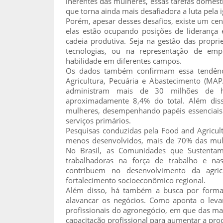
inerentes das mulheres, essas tarefas domést
que torna ainda mais desafiadora a luta pela 
Porém, apesar desses desafios, existe um cen
elas estão ocupando posições de liderança
cadeia produtiva. Seja na gestão das propr
tecnologias, ou na representação de emp
habilidade em diferentes campos.
Os dados também confirmam essa tendênci
Agricultura, Pecuária e Abastecimento (M
administram mais de 30 milhões de hec
aproximadamente 8,4% do total. Além diss
mulheres, desempenhando papéis essenciais 
serviços primários.
Pesquisas conduzidas pela Food and Agricu
menos desenvolvidos, mais de 70% das mulh
No Brasil, as Comunidades que Sustenta
trabalhadoras na força de trabalho e nas
contribuem no desenvolvimento da agri
fortalecimento socioeconômico regional.
Além disso, há também a busca por formaç
alavancar os negócios. Como aponta o leva
profissionais do agronegócio, em que das ma
capacitação profissional para aumentar a pr