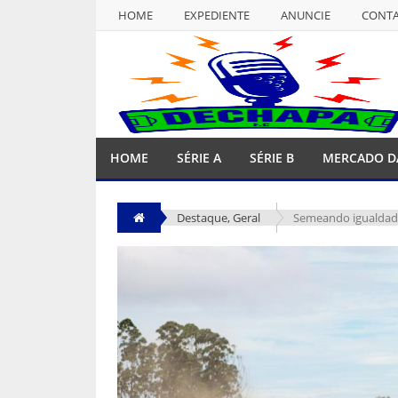
HOME
EXPEDIENTE
ANUNCIE
CONT
NULL
HOME
EXPEDIENTE
ANUNCIE
CONT
HOME
SÉRIE A
SÉRIE B
MERCADO D
Destaque
,
Geral
Semeando igualdade