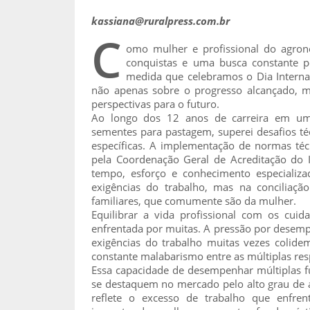
kassiana@ruralpress.com.br
C
omo mulher e profissional do agron
conquistas e uma busca constante p
medida que celebramos o Dia Internac
não apenas sobre o progresso alcançado, 
perspectivas para o futuro.
Ao longo dos 12 anos de carreira em um
sementes para pastagem, superei desafios téc
específicas. A implementação de normas téc
pela Coordenação Geral de Acreditação do
tempo, esforço e conhecimento especializ
exigências do trabalho, mas na conciliaçã
familiares, que comumente são da mulher.
Equilibrar a vida profissional com os cuid
enfrentada por muitas. A pressão por desemp
exigências do trabalho muitas vezes colid
constante malabarismo entre as múltiplas res
Essa capacidade de desempenhar múltiplas fu
se destaquem no mercado pelo alto grau de 
reflete o excesso de trabalho que enfren