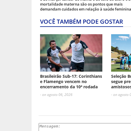
mortalidade materna são os pontos que mais
demandam cuidados em relação à saúde feminin
VOCÊ TAMBÉM PODE GOSTAR
Brasileirão Sub-17: Corinthians
Seleção B
e Flamengo vencem no
segue pre
encerramento da 10ª rodada
amistosos
- on agosto 06, 2026
- on agosto 
ESCREVA UM COMENTÁRIO