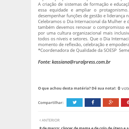
A criação de sistemas de formação e educação
essa equidade e ampliar o protagonismo
desempenhar funções de gestão e liderança n
Celebramos o Dia Internacional da Mulher e d
também devemos renovar o compromisso em e
por uma cultura organizacional mais inclusiv
todos os níveis e setores. Que o Dia Interna
momento de reflexão, celebração e empodera
*Coordenadora de Qualidade da SOESP Semen
Fonte: kassiana@ruralpress.com.br
0
vot
O que achou desta matéria? Dê sua nota!:
Compartilhar:
ANTERIOR
8 de março: câncer de mama e de colo de útero e a