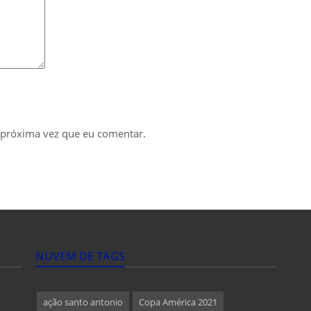
 próxima vez que eu comentar.
NUVEM DE TAGS
ação santo antonio
Copa América 2021