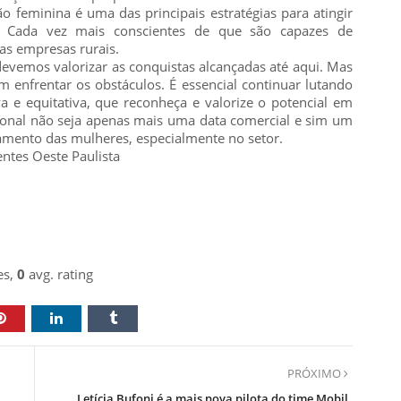
 feminina é uma das principais estratégias para atingir
. Cada vez mais conscientes de que são capazes de
as empresas rurais.
evemos valorizar as conquistas alcançadas até aqui. Mas
nfrentar os obstáculos. É essencial continuar lutando
a e equitativa, que reconheça e valorize o potencial em
cional não seja apenas mais uma data comercial e sim um
mento das mulheres, especialmente no setor.
tes Oeste Paulista
es,
0
avg. rating
PRÓXIMO
Letícia Bufoni é a mais nova pilota do time Mobil