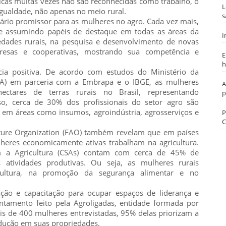
icas muitas vezes não são reconhecidas como trabalho, o
L
igualdade, não apenas no meio rural.
s
ário promissor para as mulheres no agro. Cada vez mais,
 e assumindo papéis de destaque em todas as áreas da
I
iedades rurais, na pesquisa e desenvolvimento de novas
resas e cooperativas, mostrando sua competência e
E
h
a positiva. De acordo com estudos do Ministério da
APA) em parceria com a Embrapa e o IBGE, as mulheres
A
tares de terras rurais no Brasil, representando
p
o, cerca de 30% dos profissionais do setor agro são
em áreas como insumos, agroindústria, agrosserviços e
P
C
lture Organization (FAO) também revelam que em países
eres economicamente ativas trabalham na agricultura.
m a Agricultura (CSAs) contam com cerca de 45% de
 atividades produtivas. Ou seja, as mulheres rurais
cultura, na promoção da segurança alimentar e no
ão e capacitação para ocupar espaços de liderança e
ntamento feito pela Agroligadas, entidade formada por
is de 400 mulheres entrevistadas, 95% delas priorizam a
odução em suas propriedades.