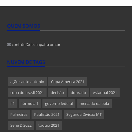
QUEM SOMOS
contato@dechapafc.com.br
NUVEM DE TAGS
ação santo antonio
Copa América 2021
copa do brasil 2021
decisão
dourado
estadual 2021
f-1
fórmula 1
governo federal
mercado da bola
Palmeiras
Paulistão 2021
Segunda Divisão MT
Série D 2022
tóquio 2021