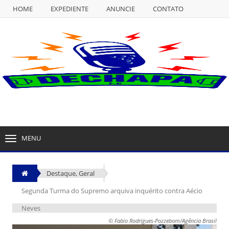
HOME
EXPEDIENTE
ANUNCIE
CONTATO
NULL
HOME
EXPEDIENTE
ANUNCIE
CONTATO
MENU
TOGGLE
NAVIGATION
Destaque
,
Geral
Segunda Turma do Supremo arquiva inquérito contra Aécio
Neves
© Fabio Rodrigues-Pozzebom/Agência Brasil