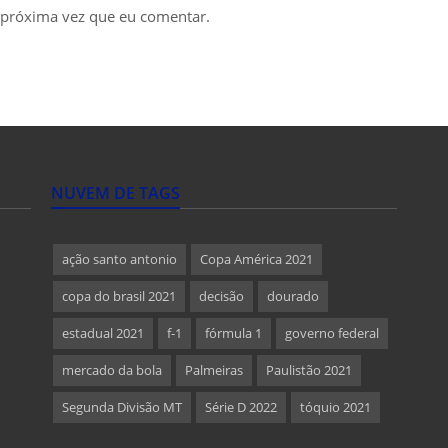
 próxima vez que eu comentar.
NUVEM DE TAGS
ação santo antonio
Copa América 2021
copa do brasil 2021
decisão
dourado
estadual 2021
f-1
fórmula 1
governo federal
mercado da bola
Palmeiras
Paulistão 2021
Segunda Divisão MT
Série D 2022
tóquio 2021