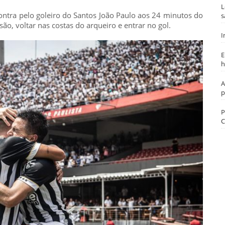
L
ontra pelo goleiro do Santos João Paulo aos 24 minutos do
s
ão, voltar nas costas do arqueiro e entrar no gol.
I
E
h
A
p
P
C