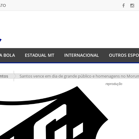
ATO
ATO
A BOLA
ESTADUAL MT
INTERNACIONAL
OUTROS ESPO
ntos
Santos vence em dia de grande público e homenagens no Moru
reprodução