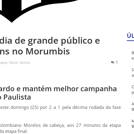
Ú
dia de grande público e
ns no Morumbis
B
e
0
aque
,
Geral
,
Santos
S
a
ernardo e mantém melhor campanha
C
p
 Paulista
A
ste domingo (25) por 2 a 1 pela décima rodada da fase
B
M
colombiano Morelos de cabeça, aos 27 minutos da etapa
B
da etapa final.