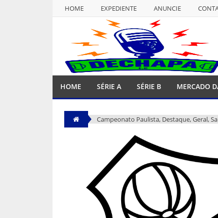
HOME
EXPEDIENTE
ANUNCIE
CONT
NULL
HOME
EXPEDIENTE
ANUNCIE
CONT
HOME
SÉRIE A
SÉRIE B
MERCADO D
Campeonato Paulista
,
Destaque
,
Geral
,
Sa