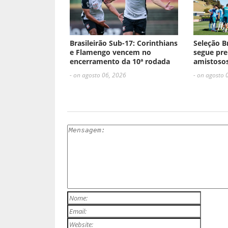
Brasileirão Sub-17: Corinthians
Seleção B
e Flamengo vencem no
segue pre
encerramento da 10ª rodada
amistosos
- on agosto 06, 2026
- on agosto 
ESCREVA UM COMENTÁRIO