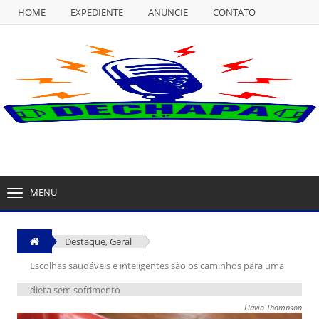
HOME
EXPEDIENTE
ANUNCIE
CONTATO
NULL
HOME
EXPEDIENTE
ANUNCIE
CONTATO
MENU
TOGGLE
NAVIGATION
Destaque
,
Geral
Escolhas saudáveis e inteligentes são os caminhos para uma
dieta sem sofrimento
Flávio Thompson