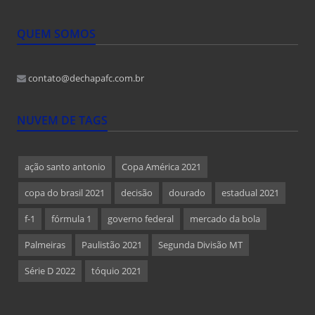
QUEM SOMOS
contato@dechapafc.com.br
NUVEM DE TAGS
ação santo antonio
Copa América 2021
copa do brasil 2021
decisão
dourado
estadual 2021
f-1
fórmula 1
governo federal
mercado da bola
Palmeiras
Paulistão 2021
Segunda Divisão MT
Série D 2022
tóquio 2021