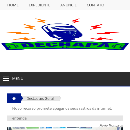
HOME
EXPEDIENTE
ANUNCIE
CONTATO
NULL
HOME
EXPEDIENTE
ANUNCIE
CONTATO
MENU
TOGGLE
NAVIGATION
Destaque
,
Geral
Novo recurso promete apagar os seus rastros da internet;
entenda
Flávio Thompson