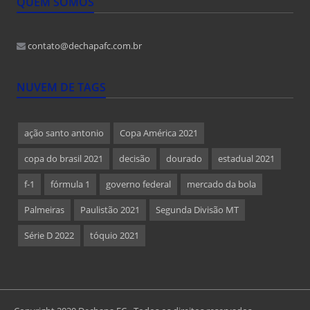
QUEM SOMOS
contato@dechapafc.com.br
NUVEM DE TAGS
ação santo antonio
Copa América 2021
copa do brasil 2021
decisão
dourado
estadual 2021
f-1
fórmula 1
governo federal
mercado da bola
Palmeiras
Paulistão 2021
Segunda Divisão MT
Série D 2022
tóquio 2021