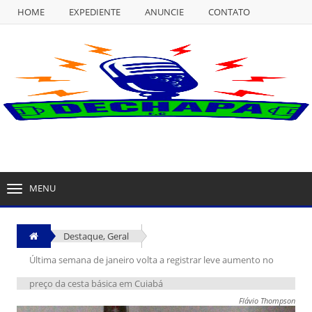
HOME
EXPEDIENTE
ANUNCIE
CONTATO
NULL
HOME
EXPEDIENTE
ANUNCIE
CONTATO
MENU
TOGGLE
NAVIGATION
Destaque
,
Geral
Última semana de janeiro volta a registrar leve aumento no
preço da cesta básica em Cuiabá
Flávio Thompson