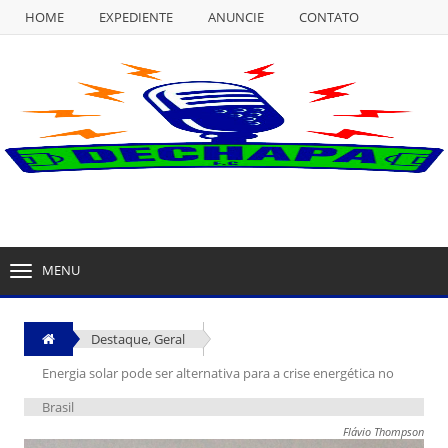
HOME
EXPEDIENTE
ANUNCIE
CONTATO
NULL
HOME
EXPEDIENTE
ANUNCIE
CONTATO
MENU
TOGGLE
NAVIGATION
Destaque
,
Geral
Energia solar pode ser alternativa para a crise energética no
Brasil
Flávio Thompson