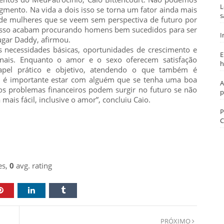
L
mento. Na vida a dois isso se torna um fator ainda mais
s
 de mulheres que se veem sem perspectiva de futuro por
 isso acabam procurando homens bem sucedidos para ser
I
ugar Daddy, afirmou.
s necessidades básicas, oportunidades de crescimento e
E
ionais. Enquanto o amor e o sexo oferecem satisfação
h
pel prático e objetivo, atendendo o que também é
o, é importante estar com alguém que se tenha uma boa
A
os problemas financeiros podem surgir no futuro se não
p
mais fácil, inclusive o amor”, concluiu Caio.
P
C
es,
0
avg. rating
PRÓXIMO