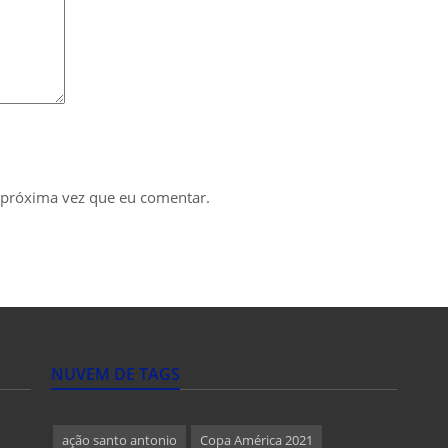
 próxima vez que eu comentar.
NUVEM DE TAGS
ação santo antonio
Copa América 2021