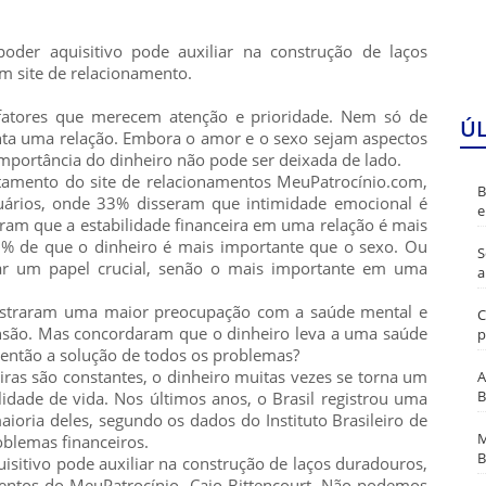
der aquisitivo pode auxiliar na construção de laços
m site de relacionamento.
fatores que merecem atenção e prioridade. Nem só de
Ú
nta uma relação. Embora o amor e o sexo sejam aspectos
mportância do dinheiro não pode ser deixada de lado.
ntamento do site de relacionamentos MeuPatrocínio.com,
B
uários, onde 33% disseram que intimidade emocional é
e
am que a estabilidade financeira em uma relação é mais
1% de que o dinheiro é mais importante que o sexo. Ou
S
gar um papel crucial, senão o mais importante em uma
a
mostraram uma maior preocupação com a saúde mental e
C
são. Mas concordaram que o dinheiro leva a uma saúde
p
a então a solução de todos os problemas?
as são constantes, o dinheiro muitas vezes se torna um
A
B
lidade de vida. Nos últimos anos, o Brasil registrou uma
oria deles, segundo os dados do Instituto Brasileiro de
M
roblemas financeiros.
B
sitivo pode auxiliar na construção de laços duradouros,
mentos do MeuPatrocínio, Caio Bittencourt. Não podemos