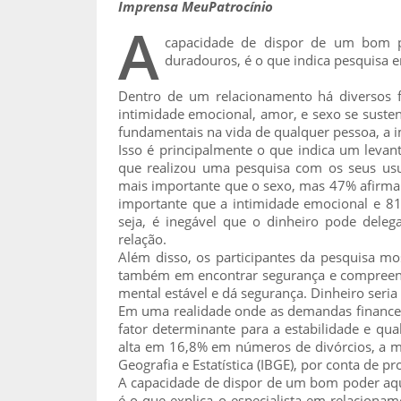
Imprensa MeuPatrocínio
A
capacidade de dispor de um bom po
duradouros, é o que indica pesquisa e
Dentro de um relacionamento há diversos 
intimidade emocional, amor, e sexo se suste
fundamentais na vida de qualquer pessoa, a i
Isso é principalmente o que indica um leva
que realizou uma pesquisa com os seus us
mais importante que o sexo, mas 47% afirmar
importante que a intimidade emocional e 8
seja, é inegável que o dinheiro pode dele
relação.
Além disso, os participantes da pesquisa 
também em encontrar segurança e compreen
mental estável e dá segurança. Dinheiro seri
Em uma realidade onde as demandas financeir
fator determinante para a estabilidade e qua
alta em 16,8% em números de divórcios, a mai
Geografia e Estatística (IBGE), por conta de p
A capacidade de dispor de um bom poder aqui
é o que explica o especialista em relaciona