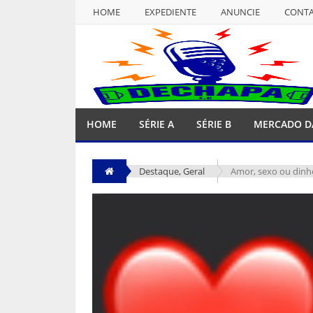
HOME
EXPEDIENTE
ANUNCIE
CONT
NULL
HOME
EXPEDIENTE
ANUNCIE
CONT
HOME
SÉRIE A
SÉRIE B
MERCADO D
Destaque
,
Geral
Amor, sexo ou dinhe