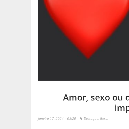
Amor, sexo ou d
imp
janeiro 17, 2024 – 05:20
Destaque
,
Geral