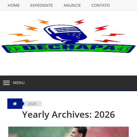
HOME
EXPEDIENTE
ANUNCIE
CONTATO
NULL
HOME
EXPEDIENTE
ANUNCIE
CONTATO
MENU
TOGGLE
NAVIGATION
2026
Yearly Archives: 2026