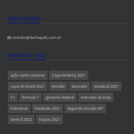
QUEM SOMOS
contato@dechapafc.com.br
NUVEM DE TAGS
ação santo antonio
Copa América 2021
copa do brasil 2021
decisão
dourado
estadual 2021
f-1
fórmula 1
governo federal
mercado da bola
Palmeiras
Paulistão 2021
Segunda Divisão MT
Série D 2022
tóquio 2021