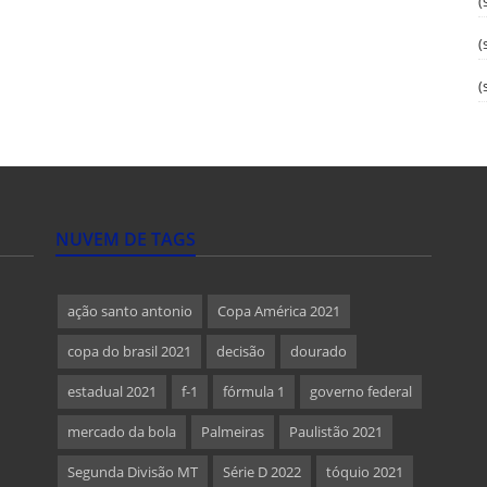
(
(
(
NUVEM DE TAGS
ação santo antonio
Copa América 2021
copa do brasil 2021
decisão
dourado
estadual 2021
f-1
fórmula 1
governo federal
mercado da bola
Palmeiras
Paulistão 2021
Segunda Divisão MT
Série D 2022
tóquio 2021